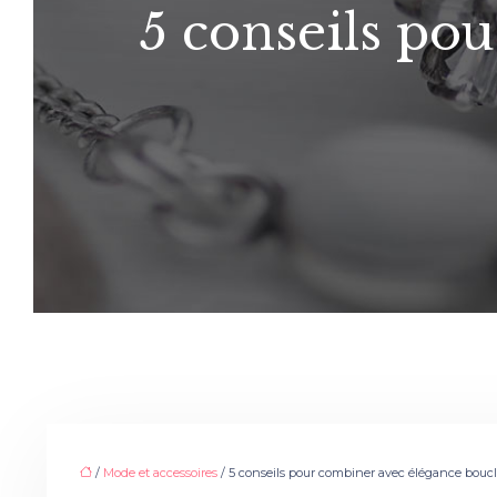
5 conseils po
/
Mode et accessoires
/ 5 conseils pour combiner avec élégance boucles 