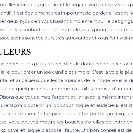
reilles iconiques qui attirent le regard, vous pouvez vous 
f. Il est également très important de garder à l’esprit l’i
ocier deux bijoux en vous basant simplement sur le design g
cier en les contrastant. Par exemple, vous pourriez porter 
ociations sont toujours très attrayantes et vous font vraimen
ULEURS
 anciennes et les plus utilisées dans le domaine des accesso
re pour créer un look unifié et simple. C’est la voie la plus
ntal et audacieux que les tendances de la mode vous le dise
gereux ou quelque chose comme ça. Faites preuve d’un peu 
isons que vous aimez l’argent et l’or avec la même intensit
eure façon d’obtenir un look sophistiqué et audacieux est d
ns leur conception. Cette pièce peut être portée au doig
ase, vous pouvez mettre les boucles d’oreilles de votre ch
plosive et risque d’éclipser l’autre. Un bon conseil est de