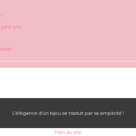
!
petit prix
ique !
L’élégance d’un bijou se traduit par sa simplicité !
Plan du site