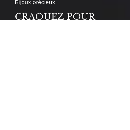
Bijoux précieux
CRAQUEZ POUR
LES BIJOUX EN
DIAMANT !
L’éclat et la brillance du diamant ainsi que sa
valeur ont fait d’elle la plus précieuse des
pierres. Appelé également « pierre
éternelle », le diamant est une pierre
d’exception que l’on retrouve aussi bien sur
les bagues, les bracelets et les broches
incrustées de diamants.
Les bijoux en diamants sont les accessoires